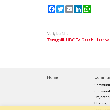
Facebook
Twitter
Email
LinkedIn
WhatsAp
Vorig bericht
Terugblik UBC Te Gast bij Jaarbe
Home
Commun
Communit
Community
Projecten
Hosting
Sponsore