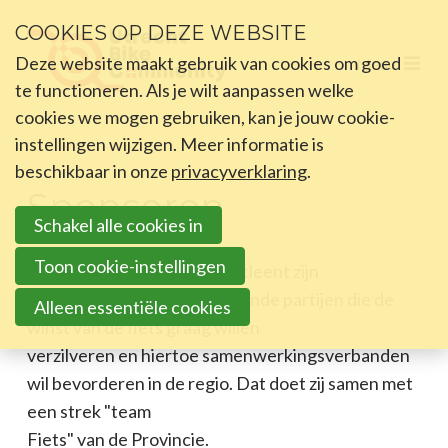
Sla
COOKIES OP DEZE WEBSITE
links
Deze website maakt gebruik van cookies om goed
Menu
over
Home
te functioneren. Als je wilt aanpassen welke
Spring
cookies we mogen gebruiken, kan je jouw cookie-
Community
naar
instellingen wijzigen. Meer informatie is
Community
beschikbaar in onze
het
privacyverklaring
.
Community bericht
Sponsoren
menu
Projecten
Schakel alle cookies in
Sprint
Hosting
naar
Toon cookie-instellingen
Utrecht Bike Community ontleent zijn
Sponsoren
de
bestaansrecht aan verschillende partijen die de
Alleen essentiële cookies
hoofdinhoud
winst van de fiets graag willen
Nieuws
verzilveren en hiertoe samenwerkingsverbanden
Bijeenkomsten
wil bevorderen in de regio. Dat doet zij samen met
Over ons
een strek "team
Fiets" van de Provincie.