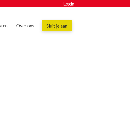
Login
Home
sten
Over ons
Sluit je aan
Community
Nieuws
Nieuws
Nieuwsbrief
Bijeenkomsten
Over ons
Sluit je aan